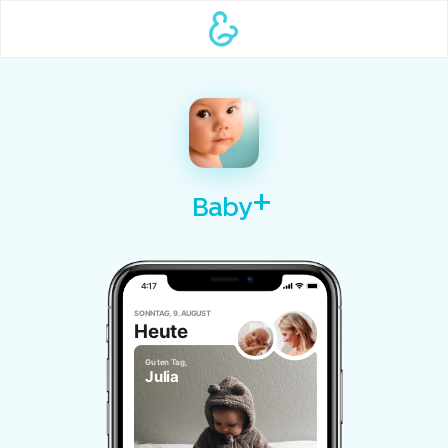
Baby
4:17
SONNTAG, 9. AUGUST
Heute
Guten Tag,
Julia