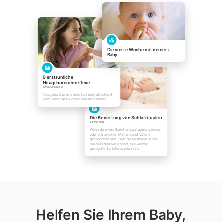
Die vierte Woche mit deinem
Baby
9 erstaunliche
Neugeborenenreflexe
TÄGLICHE INFO
Neugeborene sind ziemlich beeindruckend,
nicht wahr? Allen voran natürlich deines.
Die Bedeutung von Schlafritualen
RATGEBER
Wenn du einige Erziehungsratgeber gelesen
oder mit anderen Müttern und Vätern
gesprochen hast, hast du bestimmt schon
mal was darüber gehört, wie wichtig
geregelte Schlafenszeiten sind.
Helfen Sie Ihrem Baby,