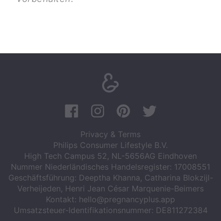
Privacy & Terms
Philips Consumer Lifestyle B.V.
High Tech Campus 52, NL-5656AG Eindhoven
Nummer Niederländisches Handelsregister: 17008551
Geschäftsführung: Deeptha Khanna, Catharina Blokzijl-
Verheijeden, Henri Jean César Marquenie-Beimers
Kontakt:
hello@pregnancyplus.app
Umsatzsteuer-Identifikationsnummer: DE811272384