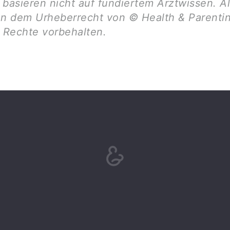
basieren nicht auf fundiertem Arztwissen. Al
en dem Urheberrecht von © Health & Parentin
e Rechte vorbehalten.