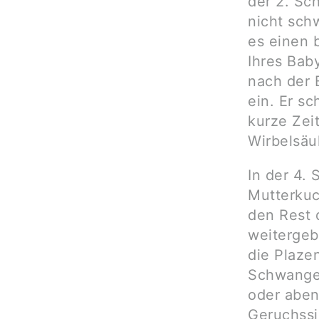
der 2. Sc
nicht sch
es einen 
Ihres Bab
nach der 
ein. Er sc
kurze Zei
Wirbelsäu
In der 4.
Mutterkuc
den Rest 
weitergeb
die Plaze
Schwange
oder aben
Geruchssi