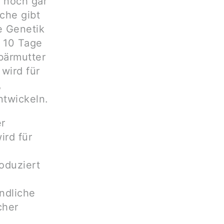
 noch gar
che gibt
e Genetik
. 10 Tage
bärmutter
wird für
,
ntwickeln.
r
ird für
oduziert
ndliche
cher