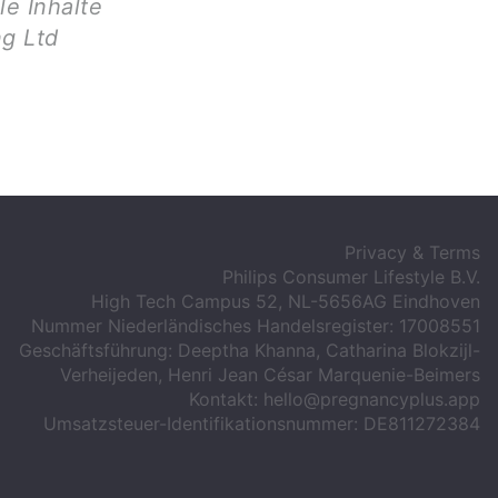
le Inhalte
g Ltd
Privacy & Terms
Philips Consumer Lifestyle B.V.
High Tech Campus 52, NL-5656AG Eindhoven
Nummer Niederländisches Handelsregister: 17008551
Geschäftsführung: Deeptha Khanna, Catharina Blokzijl-
Verheijeden, Henri Jean César Marquenie-Beimers
Kontakt:
hello@pregnancyplus.app
Umsatzsteuer-Identifikationsnummer: DE811272384