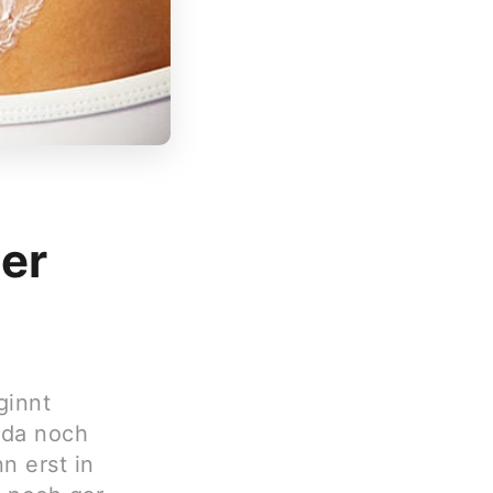
der
ginnt
 da noch
n erst in