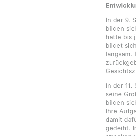
Entwickl
In der 9.
bilden si
hatte bis
bildet si
langsam. 
zurückgeb
Gesichtsz
In der 11
seine Grö
bilden si
Ihre Aufga
damit daf
gedeiht. 