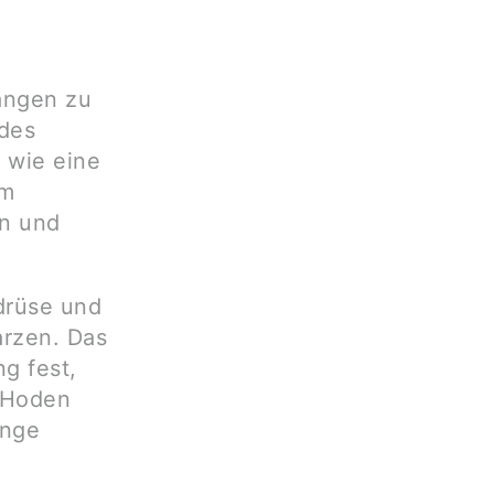
t
angen zu
ndes
 wie eine
em
en und
drüse und
arzen. Das
g fest,
n Hoden
unge