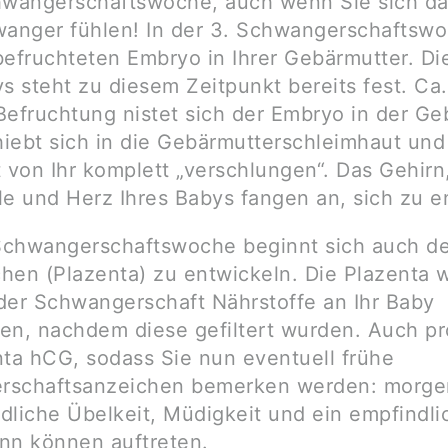
hwangerschaftswoche, auch wenn Sie sich da
wanger fühlen! In der 3. Schwangerschaftswo
befruchteten Embryo in Ihrer Gebärmutter. Di
ys steht zu diesem Zeitpunkt bereits fest. Ca
Befruchtung nistet sich der Embryo in der Ge
hiebt sich in die Gebärmutterschleimhaut und 
t von Ihr komplett „verschlungen“. Das Gehirn
le und Herz Ihres Babys fangen an, sich zu e
 Schwangerschaftswoche beginnt sich auch de
hen (Plazenta) zu entwickeln. Die Plazenta w
der Schwangerschaft Nährstoffe an Ihr Baby
en, nachdem diese gefiltert wurden. Auch pr
nta hCG, sodass Sie nun eventuell frühe
rschaftsanzeichen bemerken werden: morge
dliche Übelkeit, Müdigkeit und ein empfindli
nn können auftreten.