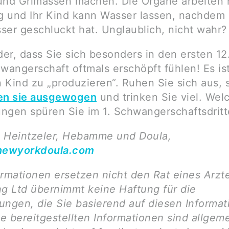
und Grimassen machen. Die Organe arbeiten
ig und Ihr Kind kann Wasser lassen, nachdem
ser geschluckt hat. Unglaublich, nicht wahr?
er, dass Sie sich besonders in den ersten 1
wangerschaft oftmals erschöpft fühlen! Es is
n Kind zu „produzieren“. Ruhen Sie sich aus, 
en sie ausgewogen
und trinken Sie viel. Wel
ngen spüren Sie im 1. Schwangerschaftsdritt
 Heintzeler, Hebamme und Doula,
ewyorkdoula.com
ormationen ersetzen nicht den Rat eines Arzt
ng Ltd übernimmt keine Haftung für die
ungen, die Sie basierend auf diesen Informa
ie bereitgestellten Informationen sind allgem