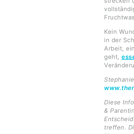
strecken 
vollständ
Fruchtwas
Kein Wund
in der Sch
Arbeit, ei
geht,
ess
Veränderu
Stephanie
www.then
Diese Inf
& Parenti
Entscheid
treffen. D