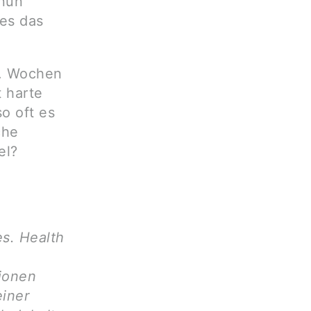
 nun
 es das
2. Wochen
t harte
so oft es
che
el?
es. Health
tionen
einer