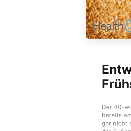
Entw
Früh
Der 40-wö
bereits a
gar nicht