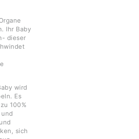
t
 Organe
. Ihr Baby
n- dieser
chwindet
he
Baby wird
eln. Es
a zu 100%
n und
 und
ken, sich