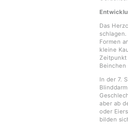
Entwickl
Das Herzc
schlagen.
Formen an
kleine Ka
Zeitpunkt
Beinchen 
In der 7.
Blinddarm
Geschlech
aber ab d
oder Eier
bilden sic