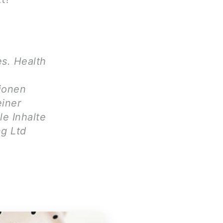
es. Health
tionen
einer
le Inhalte
g Ltd