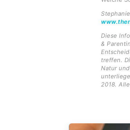
Stephanie
www.then
Diese Inf
& Parenti
Entscheid
treffen. D
Natur und 
unterlieg
2018. All