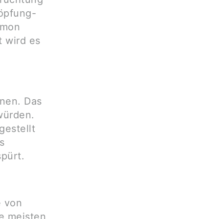
höpfung-
rmon
 wird es
nnen. Das
würden.
estellt
s
pürt.
e von
e meisten