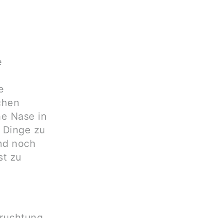
e
e
chen
e Nase in
 Dinge zu
nd noch
st zu
fruchtung