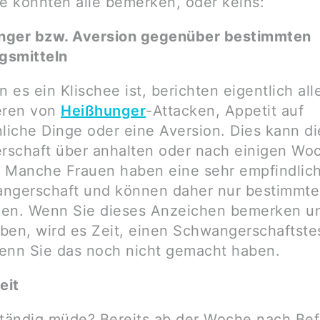
ie könnten alle bemerken, oder keins:
nger bzw. Aversion gegenüber bestimmten
gsmitteln
es ein Klischee ist, berichten eigentlich all
ren von
Heißhunger
-Attacken, Appetit auf
iche Dinge oder eine Aversion. Dies kann di
schaft über anhalten oder nach einigen Wo
 Manche Frauen haben eine sehr empfindlich
ngerschaft und können daher nur bestimmte
en. Wenn Sie dieses Anzeichen bemerken u
ben, wird es Zeit, einen Schwangerschaftste
enn Sie das noch nicht gemacht haben.
eit
ständig müde? Bereits ab der Woche nach Be