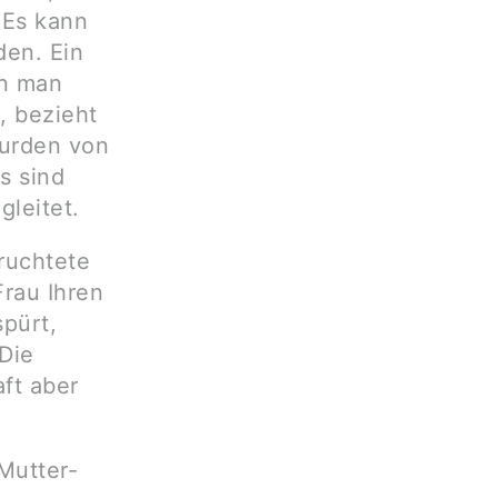
 Es kann
den. Ein
nn man
, bezieht
wurden von
s sind
leitet.
ruchtete
Frau Ihren
spürt,
 Die
ft aber
 Mutter-