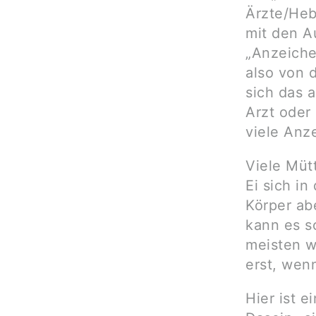
Ärzte/Heb
mit den A
„Anzeiche
also von 
sich das 
Arzt oder
viele Anz
Viele Müt
Ei sich i
Körper abe
kann es s
meisten 
erst, wenn
Hier ist e