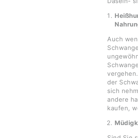
Dasein- s
Heißhu
Nahrun
Auch wenn 
Schwange
ungewöhnl
Schwanger
vergehen.
der Schwa
sich nehm
andere ha
kaufen, w
Müdigk
Sind Sie 