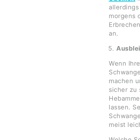
allerding
morgens o
Erbrechen
an.
Ausble
Wenn Ihre
Schwanger
machen un
sicher zu 
Hebamme g
lassen. Se
Schwanger
meist leic
Welche S