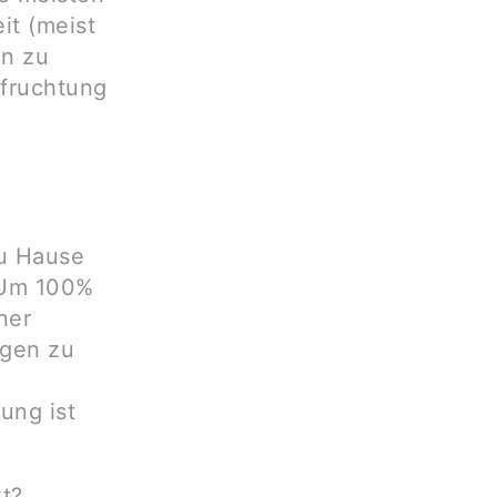
it (meist
in zu
efruchtung
zu Hause
. Um 100%
ner
igen zu
ung ist
t?