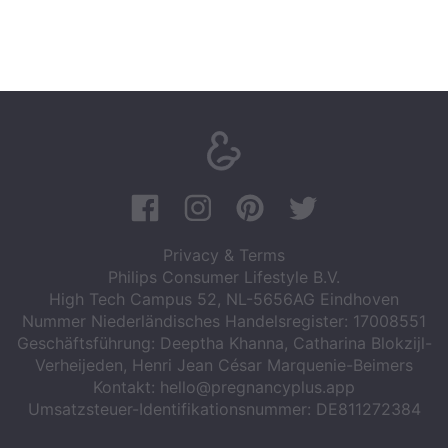
Privacy & Terms
Philips Consumer Lifestyle B.V.
High Tech Campus 52, NL-5656AG Eindhoven
Nummer Niederländisches Handelsregister: 17008551
Geschäftsführung: Deeptha Khanna, Catharina Blokzijl-
Verheijeden, Henri Jean César Marquenie-Beimers
Kontakt:
hello@pregnancyplus.app
Umsatzsteuer-Identifikationsnummer: DE811272384