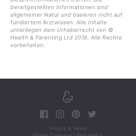
bereitgestellten Informationen sind
allgemeiner Natur und basieren nicht auf
fundiertem Arztwissen. Alle Inhalte
unterliegen dem Urheberrecht von ©
Health & Parenting Ltd 2018. Alle Rechte
vorbehalten.
Privacy & Terms
Philips Consumer Lifestyle B.V.