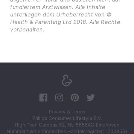
fundiertem Arztwissen. Alle Inhalte
unterliegen dem Urheberrecht von ©
Health & Parenting Ltd 2018. Alle Rechte
vorbehalten.
Privacy & Terms
Philips Consumer Lifestyle B.V.
High Tech Campus 52, NL-5656AG Eindhoven
Nummer Niederländisches Handelsregister: 17008551