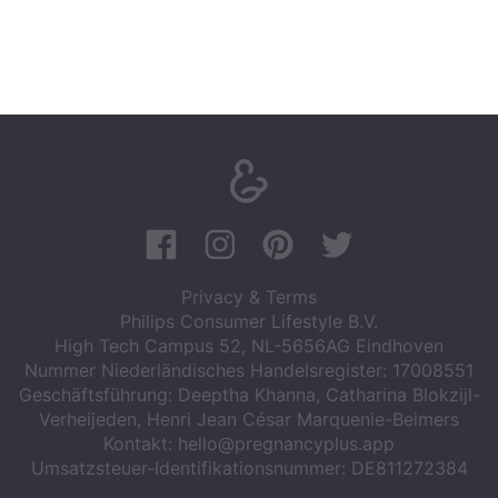
Privacy & Terms
Philips Consumer Lifestyle B.V.
High Tech Campus 52, NL-5656AG Eindhoven
Nummer Niederländisches Handelsregister: 17008551
Geschäftsführung: Deeptha Khanna, Catharina Blokzijl-
Verheijeden, Henri Jean César Marquenie-Beimers
Kontakt:
hello@pregnancyplus.app
Umsatzsteuer-Identifikationsnummer: DE811272384