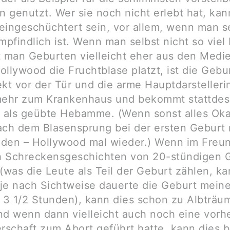
 genutzt. Wer sie noch nicht erlebt hat, kan
eingeschüchtert sein, vor allem, wenn man s
pfindlich ist. Wenn man selbst nicht so viel
t man Geburten vielleicht eher aus den Medi
llywood die Fruchtblase platzt, ist die Gebur
kt vor der Tür und die arme Hauptdarstellerin
mehr zum Krankenhaus und bekommt stattdes
r als geübte Hebamme. (Wenn sonst alles Okay
ach dem Blasensprung bei der ersten Geburt 
den – Hollywood mal wieder.) Wenn im Freun
 Schreckensgeschichten von 20-stündigen 
was die Leute als Teil der Geburt zählen, ka
; je nach Sichtweise dauerte die Geburt mein
r 3 1/2 Stunden), kann dies schon zu Albträu
nd wenn dann vielleicht auch noch eine vorh
schaft zum Abort geführt hatte, kann dies b