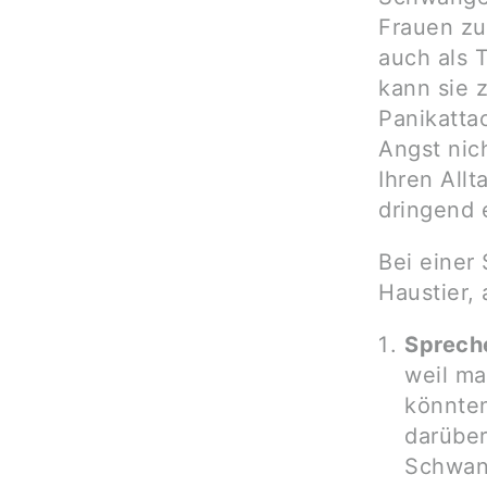
Frauen zu
auch als 
kann sie 
Panikatta
Angst nic
Ihren Allt
dringend 
Bei einer
Haustier,
Spreche
weil ma
könnte
darüber
Schwang