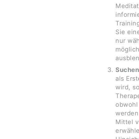
Meditat
informi
Trainin
Sie ein
nur wä
möglich
ausble
Suchen 
als Ers
wird, s
Therape
obwohl
werden 
Mittel 
erwähle