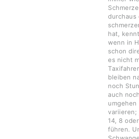
Schmerzen
durchaus 
schmerzem
hat, kenn
wenn in Ho
schon dire
es nicht 
Taxifahre
bleiben n
noch Stun
auch noch
umgehen (
variieren
14, 8 ode
führen. U
Schwanger