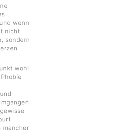
ine
es
, und wenn
t nicht
n, sondern
merzen
Punkt wohl
r Phobie
 und
 umgangen
 gewisse
burt
in mancher