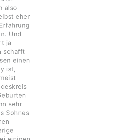
n also
elbst eher
 Erfahrung
en. Und
t ja
 schafft
sen einen
 ist,
meist
deskreis
Geburten
nn sehr
es Sohnes
men
erige
ei einigen