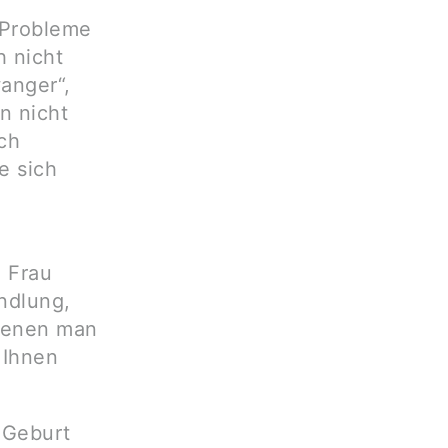
e Probleme
h nicht
anger“,
n nicht
ch
e sich
e Frau
ndlung,
 denen man
 Ihnen
 Geburt