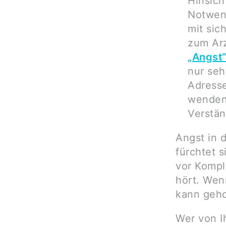
Hinsich
Notwend
mit sic
zum Arz
„Angst
nur seh
Adresse
wenden 
Verstän
Angst in 
fürchtet 
vor Kompl
hört. Wen
kann geho
Wer von I