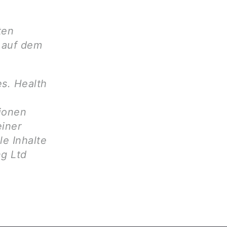
ten
d auf dem
es. Health
tionen
einer
le Inhalte
g Ltd