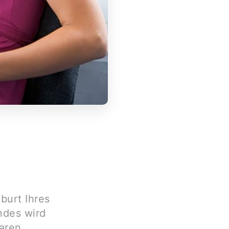
burt Ihres
ndes wird
baren