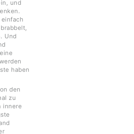
in, und
denken.
 einfach
brabbelt,
n. Und
nd
 eine
 werden
gste haben
von den
nal zu
n innere
gste
tand
er