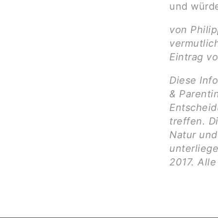
und würde
von Phili
vermutlic
Eintrag vo
Diese Inf
& Parenti
Entscheid
treffen. D
Natur und 
unterlieg
2017. All