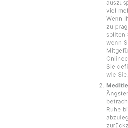
auszusp
viel me
Wenn Ih
zu prag
sollten
wenn Si
Mitgefü
Online
Sie def
wie Sie
Meditie
Ängsten
betrach
Ruhe bi
abzuleg
zurückz