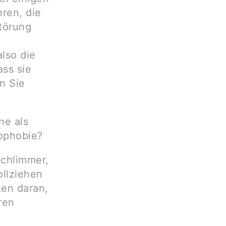
ren, die
törung
lso die
ss sie
en Sie
ne als
ophobie?
chlimmer,
ollziehen
en daran,
ren