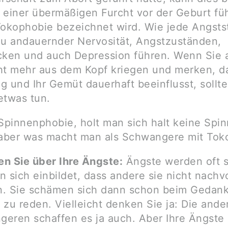
 einer übermäßigen Furcht vor der Geburt füh
Tokophobie bezeichnet wird. Wie jede Angsts
zu andauernder Nervosität, Angstzuständen,
cken und auch Depression führen. Wenn Sie a
ht mehr aus dem Kopf kriegen und merken, da
ag und Ihr Gemüt dauerhaft beeinflusst, sollt
etwas tun.
 Spinnenphobie, holt man sich halt keine Spin
 aber was macht man als Schwangere mit Tok
n Sie über Ihre Ängste:
Ängste werden oft s
n sich einbildet, dass andere sie nicht nachv
n. Sie schämen sich dann schon beim Gedank
 zu reden. Vielleicht denken Sie ja: Die ande
eren schaffen es ja auch. Aber Ihre Ängste