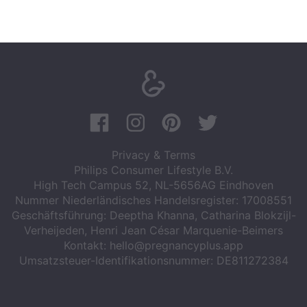
Privacy & Terms
Philips Consumer Lifestyle B.V.
High Tech Campus 52, NL-5656AG Eindhoven
Nummer Niederländisches Handelsregister: 17008551
Geschäftsführung: Deeptha Khanna, Catharina Blokzijl-
Verheijeden, Henri Jean César Marquenie-Beimers
Kontakt:
hello@pregnancyplus.app
Umsatzsteuer-Identifikationsnummer: DE811272384