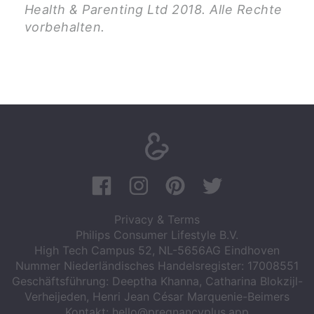
Health & Parenting Ltd 2018. Alle Rechte
vorbehalten.
Privacy & Terms
Philips Consumer Lifestyle B.V.
High Tech Campus 52, NL-5656AG Eindhoven
Nummer Niederländisches Handelsregister: 17008551
Geschäftsführung: Deeptha Khanna, Catharina Blokzijl-
Verheijeden, Henri Jean César Marquenie-Beimers
Kontakt:
hello@pregnancyplus.app