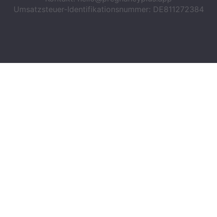
Umsatzsteuer-Identifikationsnummer: DE811272384