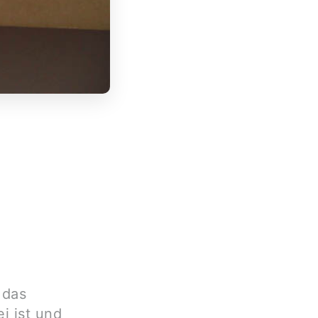
 das
i ist und