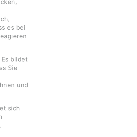
ucken,
,
ich,
ss es bei
reagieren
Es bildet
ss Sie
Ihnen und
et sich
m
.