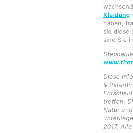
wachsend
Kleidung
haben, fr
sie diese
sind Sie i
Stephanie
www.then
Diese Inf
& Parenti
Entscheid
treffen. D
Natur und 
unterlieg
2017. All