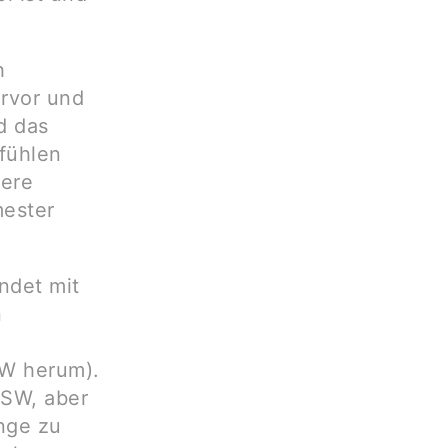
h
rvor und
d das
fühlen
gere
mester
ndet mit
n
SW herum).
 SSW, aber
nge zu