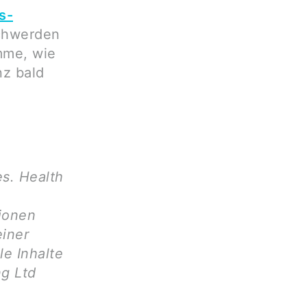
s-
schwerden
mme, wie
nz bald
es. Health
tionen
einer
le Inhalte
g Ltd