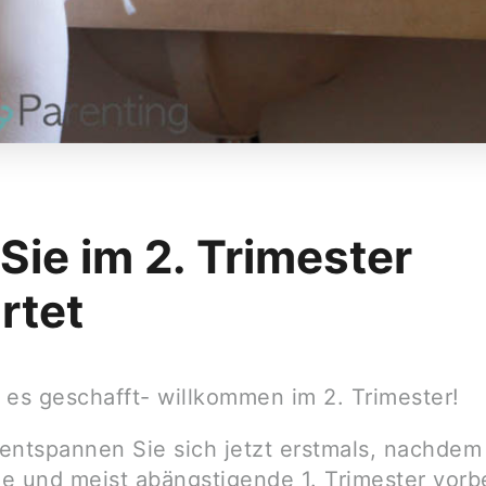
Sie im 2. Trimester
rtet
 es geschafft- willkommen im 2. Trimester!
entspannen Sie sich jetzt erstmals, nachdem
e und meist abängstigende 1. Trimester vorbe