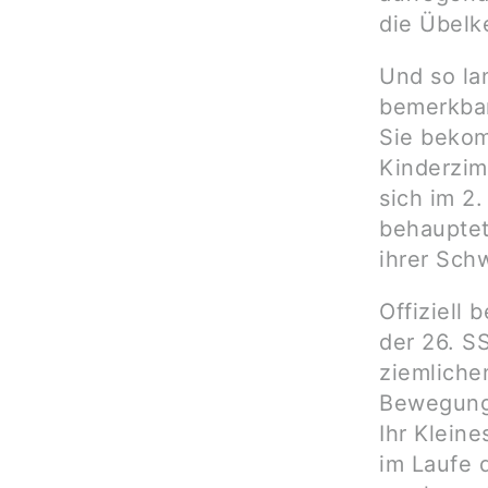
die Übelk
Und so la
bemerkbar
Sie bekom
Kinderzim
sich im 2
behauptet 
ihrer Sch
Offiziell 
der 26. S
ziemliche
Bewegunge
Ihr Kleine
im Laufe 