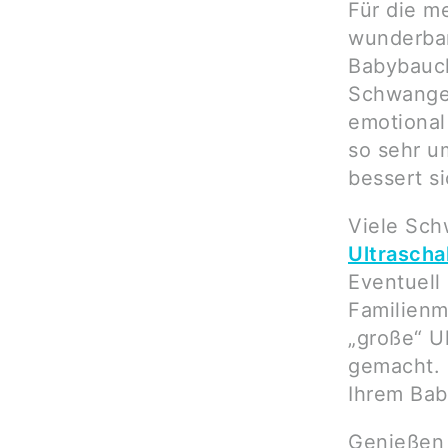
Für die m
wunderbar
Babybauch
Schwanger
emotional 
so sehr u
bessert si
Viele Sch
Ultraschal
Eventuell
Familienm
„große“ U
gemacht. 
Ihrem Bab
Genießen 