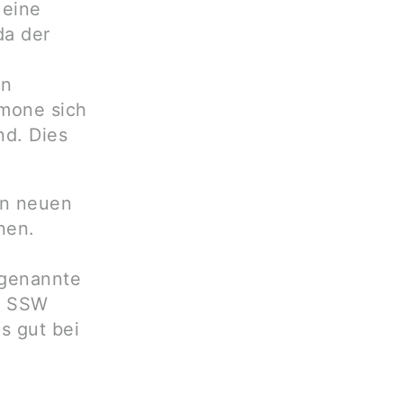
 eine
da der
en
rmone sich
nd. Dies
an neuen
nen.
ogenannte
2. SSW
s gut bei