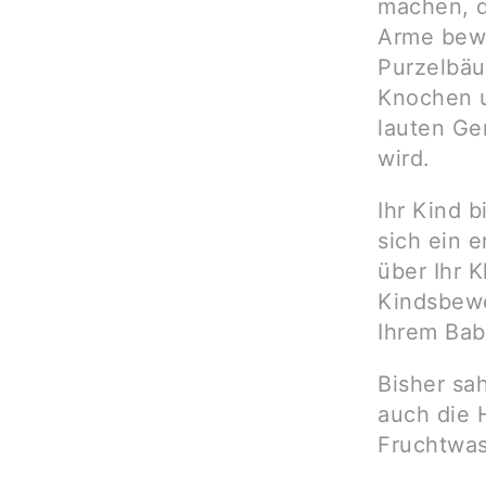
machen, d
Arme bewe
Purzelbäu
Knochen u
lauten Ge
wird.
Ihr Kind 
sich ein 
über Ihr 
Kindsbewe
Ihrem Bab
Bisher sah
auch die 
Fruchtwas