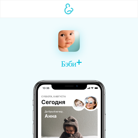
Бэби
10:36
СУББОТА, 8 АВГУСТА
Сегодня
Добрый вечер,
Анна