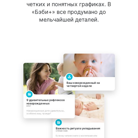
четких и понятных графиках. В
«Бэби+» все продумано до
мельчайшей деталей.
Ваш новорожденный на
четвертой неделе
9 удивительных рефлексов
новорожденных
БЛОГ
Новорожденные дети удивительны,
особенно ваш, правда?
Важность ритуала укладывания
СПРАВОЧНИК
Если вы читали книги о воспитании или